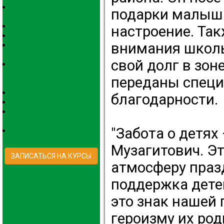
Версия для
подарки малыша
слабовидящих
Об учреждении
настроение. Так
Правила приема
внимания школь
Условия обучения и
цены
свой долг в зо
Сведения об
образовательной
переданы специ
организации
Галерея
благодарности.
Новости
Контактная
информация
"Забота о детях
Онлайн-обучение
Музагитович. Э
ЗАПИСАТЬСЯ НА КУРСЫ
атмосферу праз
поддержка дете
это знак нашей 
героизму их род